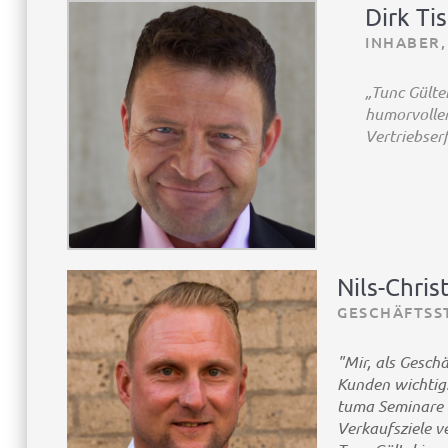
Dirk Ti
INHABER,
„Tunc Gülte
humorvollen
Vertriebser
Nils-Chris
GESCHÄFTSS
"Mir, als Gesch
Kunden wichtig.
tuma Seminare h
Verkaufsziele v