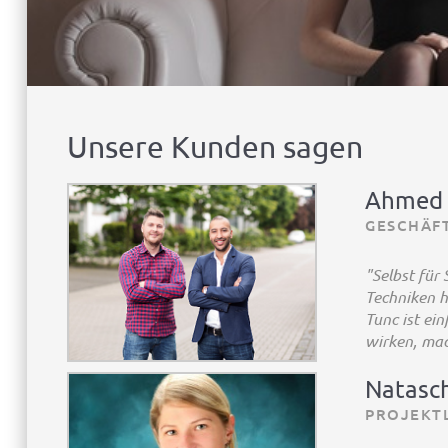
Unsere Kunden sagen
Ahmed S
GESCHÄF
"Selbst für
Techniken h
Tunc ist ei
wirken, mac
Natasc
PROJEKT