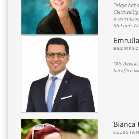
"Maja hat m
Gleichzeiti
praxisbezog
Mal aufs Ne
Emrulla
BEZIRKSD
"Als Bezirks
beruflich w
Bianca 
SELBSTÄN