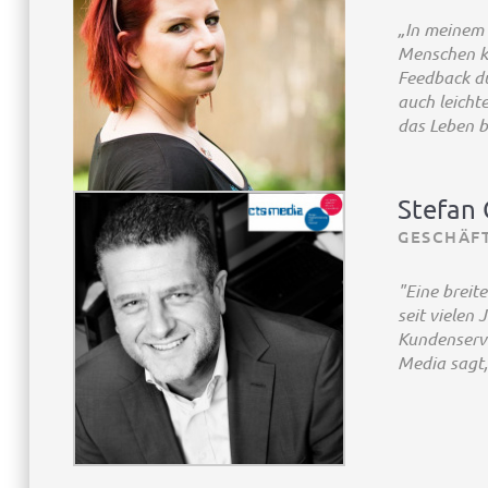
„In meinem 
Menschen ke
Feedback du
auch leicht
das Leben b
Stefan 
GESCHÄF
"Eine breit
seit vielen
Kundenservi
Media sagt,