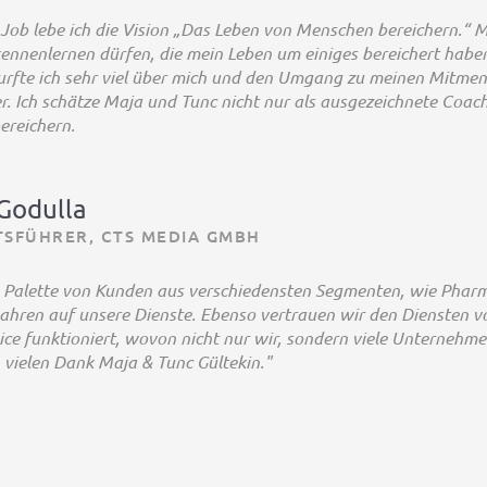
Job lebe ich die Vision „Das Leben von Menschen bereichern.“ 
nnenlernen dürfen, die mein Leben um einiges bereichert haben
rfte ich sehr viel über mich und den Umgang zu meinen Mitmensc
er. Ich schätze Maja und Tunc nicht nur als ausgezeichnete Co
ereichern.
Godulla
TSFÜHRER, CTS MEDIA GMBH
e Palette von Kunden aus verschiedensten Segmenten, wie Pharm
 Jahren auf unsere Dienste. Ebenso vertrauen wir den Diensten v
ce funktioniert, wovon nicht nur wir, sondern viele Unterneh
 vielen Dank Maja & Tunc Gültekin."