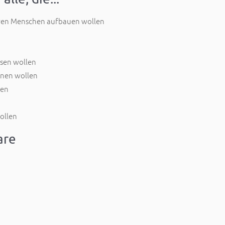
ren Menschen aufbauen wollen
ösen wollen
rnen wollen
len
ollen
are