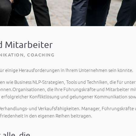
d Mitarbeiter
IKATION, COACHING
ng für einige Herausforderungen in Ihrem Unternehmen sein könnte.
iten wie Business NLP-Strategien, Tools und Techniken, die für unt
n.Organisationen, die Ihre Führungskräfte und Mitarbeiter mit
 erfolgreicher Konfliktlösung und gelungener Kommunikation sowoh
Verhandlungs- und Verkaufsfähigkeiten. Manager, Führungskräfte 
friedenheit in den eigenen Reihen beitragen.
le, die...