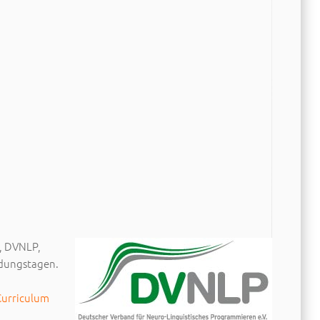
c, DVNLP,
ldungstagen.
Curriculum