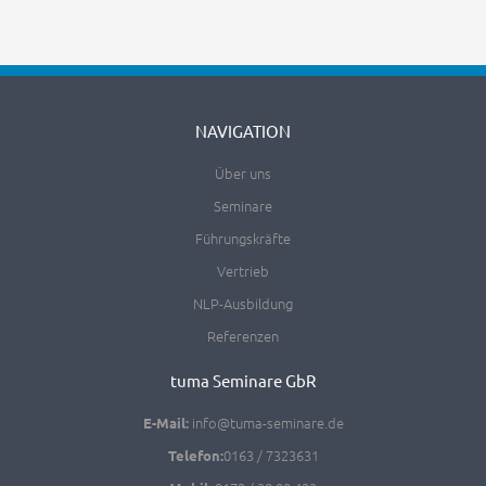
NAVIGATION
Über uns
Seminare
Führungskräfte
Vertrieb
NLP-Ausbildung
Referenzen
tuma Seminare GbR
info@tuma-seminare.de
E-Mail:
0163 / 7323631
Telefon: