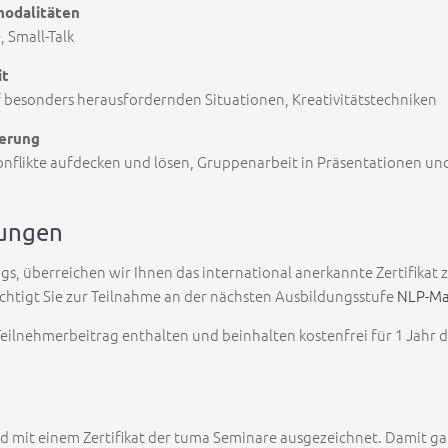
modalitäten
 Small-Talk
it
esonders herausfordernden Situationen, Kreativitätstechniken
ierung
nflikte aufdecken und lösen, Gruppenarbeit in Präsentationen un
dungen
gs, überreichen wir Ihnen das international anerkannte Zertifikat
chtigt Sie zur Teilnahme an der nächsten Ausbildungsstufe
NLP-Ma
 Teilnehmerbeitrag enthalten und beinhalten kostenfrei für 1 Jahr 
d mit einem Zertifikat der tuma Seminare ausgezeichnet. Damit ga