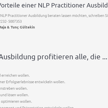
Vorteile einer NLP Practitioner Ausb
 NLP Practitioner Ausbildung beraten lassen möchten, schreiben S
)2232- 5007353
aja & T
un
ç
Gültekin
sbildung profitieren alle, die ...
 erreichen wollen.
er Erfolgserlebnisse entwickeln wollen.
anstreben wollen.
 und lösen wollen.
 optimieren wollen.
anagement und Präsentation entwickeln wollen.